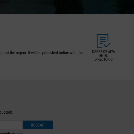
DARSE DE ALTA
out the region. It will be published online with the
EN EL
DIRECTORIO
oducción.
BUSCAR
tenido exacto