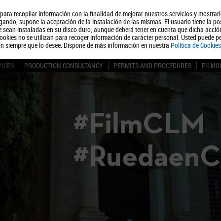
, para recopilar información con la finalidad de mejorar nuestros servicios y mostrar
About us
Tourism
Polít
ando, supone la aceptación de la instalación de las mismas. El usuario tiene la po
ue sean instaladas en su disco duro, aunque deberá tener en cuenta que dicha acci
ookies no se utilizan para recoger información de carácter personal. Usted puede pe
ón siempre que lo desee. Dispone de más información en nuestra
Política de Cookies
VICES
PRODUCTION CONSULTANCY
PERMITS AND PROCEDURES
FILMO
#FilmCLM
#Ruedaen