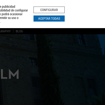
le publicidad
ica de Privacidad
Aviso Legal
Política de Cookies
CONFIGURAR
sibilidad de configurar
ón podrá ocasionar
BUSCAR
rmitir su uso o
ACEPTAR TODAS
.
GRAPHY
BLOG
CLM