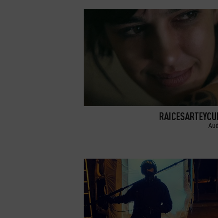
RAICESARTEYCU
Aud