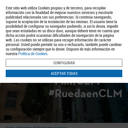
Este sitio web utiliza Cookies propias y de terceros, para recopilar
información con la finalidad de mejorar nuestros servicios y mostrarle
publicidad relacionada con sus preferencias. Si continúa navegando,
supone la aceptación de la instalación de las mismas. El usuario tiene la
posibilidad de configurar su navegador pudiendo, si así lo desea, impedir
que sean instaladas en su disco duro, aunque deberá tener en cuenta que
dicha acción podrá ocasionar dificultades de navegación de la página
About us
Tourism
Política de Privacidad
Aviso Legal
Política de Cookies
web. Las cookies no se utilizan para recoger información de carácter
personal. Usted puede permitir su uso o rechazarlo, también puede cambiar
BUSCAR
su configuración siempre que lo desee. Dispone de más información en
nuestra
Política de Cookies
.
CONFIGURAR
ACEPTAR TODAS
#FilmCLM
#RuedaenCLM
Home
/
Directory of Production Services