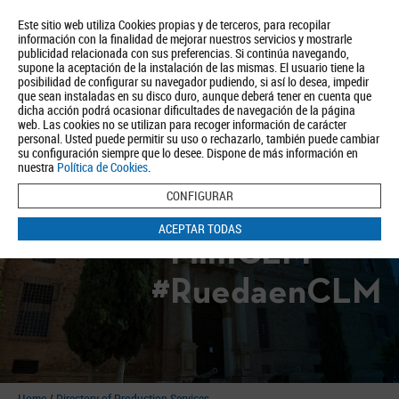
Este sitio web utiliza Cookies propias y de terceros, para recopilar
información con la finalidad de mejorar nuestros servicios y mostrarle
publicidad relacionada con sus preferencias. Si continúa navegando,
supone la aceptación de la instalación de las mismas. El usuario tiene la
posibilidad de configurar su navegador pudiendo, si así lo desea, impedir
que sean instaladas en su disco duro, aunque deberá tener en cuenta que
dicha acción podrá ocasionar dificultades de navegación de la página
About us
Tourism
Política de Privacidad
Aviso Legal
Política de Cookies
web. Las cookies no se utilizan para recoger información de carácter
personal. Usted puede permitir su uso o rechazarlo, también puede cambiar
BUSCAR
su configuración siempre que lo desee. Dispone de más información en
nuestra
Política de Cookies
.
CONFIGURAR
ACEPTAR TODAS
#FilmCLM
#RuedaenCLM
Home
/
Directory of Production Services