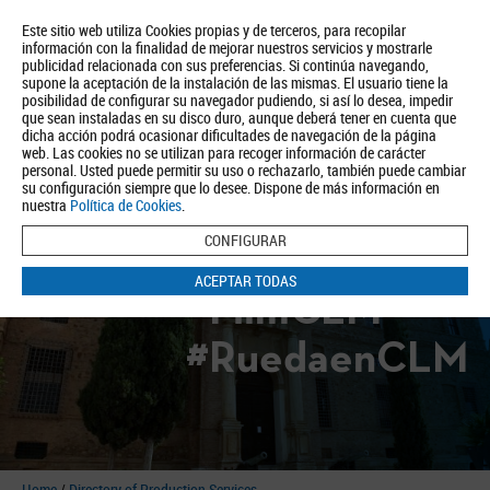
Este sitio web utiliza Cookies propias y de terceros, para recopilar
información con la finalidad de mejorar nuestros servicios y mostrarle
publicidad relacionada con sus preferencias. Si continúa navegando,
supone la aceptación de la instalación de las mismas. El usuario tiene la
posibilidad de configurar su navegador pudiendo, si así lo desea, impedir
que sean instaladas en su disco duro, aunque deberá tener en cuenta que
dicha acción podrá ocasionar dificultades de navegación de la página
About us
Tourism
Política de Privacidad
Aviso Legal
Política de Cookies
web. Las cookies no se utilizan para recoger información de carácter
personal. Usted puede permitir su uso o rechazarlo, también puede cambiar
BUSCAR
su configuración siempre que lo desee. Dispone de más información en
nuestra
Política de Cookies
.
CONFIGURAR
ACEPTAR TODAS
#FilmCLM
#RuedaenCLM
Home
/
Directory of Production Services