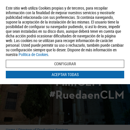
Este sitio web utiliza Cookies propias y de terceros, para recopilar
información con la finalidad de mejorar nuestros servicios y mostrarle
publicidad relacionada con sus preferencias. Si continúa navegando,
supone la aceptación de la instalación de las mismas. El usuario tiene la
posibilidad de configurar su navegador pudiendo, si así lo desea, impedir
que sean instaladas en su disco duro, aunque deberá tener en cuenta que
dicha acción podrá ocasionar dificultades de navegación de la página
About us
Tourism
Política de Privacidad
Aviso Legal
Política de Cookies
web. Las cookies no se utilizan para recoger información de carácter
personal. Usted puede permitir su uso o rechazarlo, también puede cambiar
BUSCAR
su configuración siempre que lo desee. Dispone de más información en
nuestra
Política de Cookies
.
CONFIGURAR
ACEPTAR TODAS
#FilmCLM
#RuedaenCLM
Home
/
Directory of Production Services