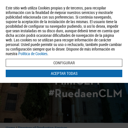
Este sitio web utiliza Cookies propias y de terceros, para recopilar
información con la finalidad de mejorar nuestros servicios y mostrarle
publicidad relacionada con sus preferencias. Si continúa navegando,
supone la aceptación de la instalación de las mismas. El usuario tiene la
posibilidad de configurar su navegador pudiendo, si así lo desea, impedir
que sean instaladas en su disco duro, aunque deberá tener en cuenta que
dicha acción podrá ocasionar dificultades de navegación de la página
About us
Tourism
Política de Privacidad
Aviso Legal
Política de Cookies
web. Las cookies no se utilizan para recoger información de carácter
personal. Usted puede permitir su uso o rechazarlo, también puede cambiar
BUSCAR
su configuración siempre que lo desee. Dispone de más información en
nuestra
Política de Cookies
.
CONFIGURAR
ACEPTAR TODAS
#FilmCLM
#RuedaenCLM
Home
/
Directory of Production Services