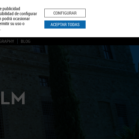
le publicidad
ica de Privacidad
Aviso Legal
Política de Cookies
CONFIGURAR
sibilidad de configurar
ón podrá ocasionar
BUSCAR
rmitir su uso o
ACEPTAR TODAS
.
GRAPHY
BLOG
CLM