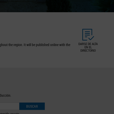
DARSE DE ALTA
out the region. It will be published online with the
EN EL
DIRECTORIO
oducción.
BUSCAR
tenido exacto