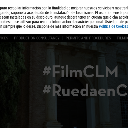
, para recopilar información con la finalidad de mejorar nuestros servicios y mostrar
About us
Tourism
Polít
ando, supone la aceptación de la instalación de las mismas. El usuario tiene la po
ue sean instaladas en su disco duro, aunque deberá tener en cuenta que dicha acci
ookies no se utilizan para recoger información de carácter personal. Usted puede pe
ón siempre que lo desee. Dispone de más información en nuestra
Política de Cookies
VICES
PRODUCTION CONSULTANCY
PERMITS AND PROCEDURES
FILMO
#FilmCLM
#Ruedaen