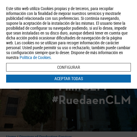
Este sitio web utiliza Cookies propias y de terceros, para recopilar
información con la finalidad de mejorar nuestros servicios y mostrarle
publicidad relacionada con sus preferencias. Si continúa navegando,
supone la aceptación de la instalación de las mismas. El usuario tiene la
posibilidad de configurar su navegador pudiendo, si así lo desea, impedir
que sean instaladas en su disco duro, aunque deberá tener en cuenta que
dicha acción podrá ocasionar dificultades de navegación de la página
About us
Tourism
Política de Privacidad
Aviso Legal
Política de Cookies
web. Las cookies no se utilizan para recoger información de carácter
personal. Usted puede permitir su uso o rechazarlo, también puede cambiar
BUSCAR
su configuración siempre que lo desee. Dispone de más información en
nuestra
Política de Cookies
.
CONFIGURAR
ACEPTAR TODAS
#FilmCLM
#RuedaenCLM
Home
/
Directory of Production Services