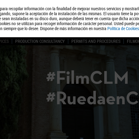
, para recopilar información con la finalidad de mejorar nuestros servicios y mostrar
About us
Tourism
Polít
ando, supone la aceptación de la instalación de las mismas. El usuario tiene la po
ue sean instaladas en su disco duro, aunque deberá tener en cuenta que dicha acci
ookies no se utilizan para recoger información de carácter personal. Usted puede pe
ón siempre que lo desee. Dispone de más información en nuestra
Política de Cookies
VICES
PRODUCTION CONSULTANCY
PERMITS AND PROCEDURES
FILMO
#FilmCLM
#Ruedaen