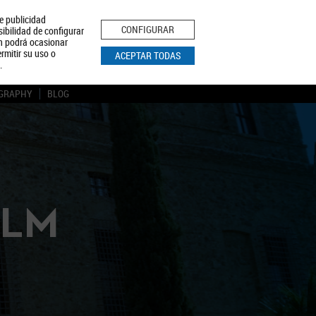
le publicidad
ica de Privacidad
Aviso Legal
Política de Cookies
CONFIGURAR
sibilidad de configurar
ón podrá ocasionar
BUSCAR
rmitir su uso o
ACEPTAR TODAS
.
GRAPHY
BLOG
CLM