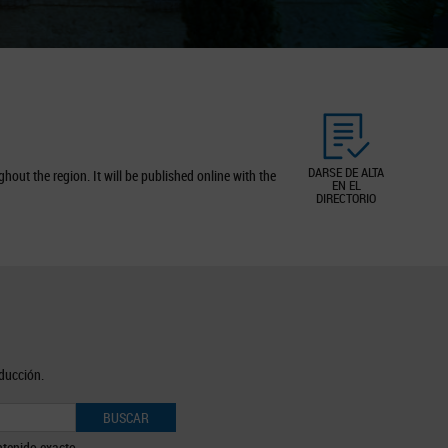
DARSE DE ALTA
out the region. It will be published online with the
EN EL
DIRECTORIO
oducción.
BUSCAR
tenido exacto