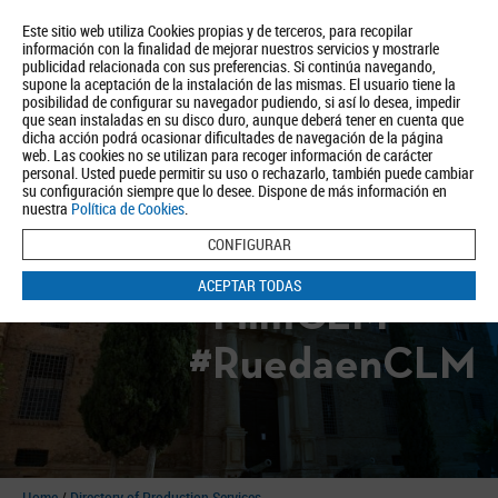
Este sitio web utiliza Cookies propias y de terceros, para recopilar
información con la finalidad de mejorar nuestros servicios y mostrarle
publicidad relacionada con sus preferencias. Si continúa navegando,
supone la aceptación de la instalación de las mismas. El usuario tiene la
posibilidad de configurar su navegador pudiendo, si así lo desea, impedir
que sean instaladas en su disco duro, aunque deberá tener en cuenta que
dicha acción podrá ocasionar dificultades de navegación de la página
About us
Tourism
Política de Privacidad
Aviso Legal
Política de Cookies
web. Las cookies no se utilizan para recoger información de carácter
personal. Usted puede permitir su uso o rechazarlo, también puede cambiar
BUSCAR
su configuración siempre que lo desee. Dispone de más información en
nuestra
Política de Cookies
.
CONFIGURAR
ACEPTAR TODAS
#FilmCLM
#RuedaenCLM
Home
/
Directory of Production Services