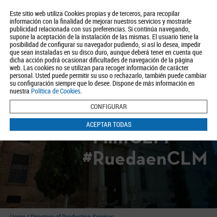
Este sitio web utiliza Cookies propias y de terceros, para recopilar
información con la finalidad de mejorar nuestros servicios y mostrarle
publicidad relacionada con sus preferencias. Si continúa navegando,
supone la aceptación de la instalación de las mismas. El usuario tiene la
posibilidad de configurar su navegador pudiendo, si así lo desea, impedir
que sean instaladas en su disco duro, aunque deberá tener en cuenta que
dicha acción podrá ocasionar dificultades de navegación de la página
About us
Tourism
Política de Privacidad
Aviso Legal
Política de Cookies
web. Las cookies no se utilizan para recoger información de carácter
personal. Usted puede permitir su uso o rechazarlo, también puede cambiar
BUSCAR
su configuración siempre que lo desee. Dispone de más información en
nuestra
Política de Cookies
.
CONFIGURAR
ACEPTAR TODAS
#FilmCLM
#RuedaenCLM
Home
/
Directory of Production Services