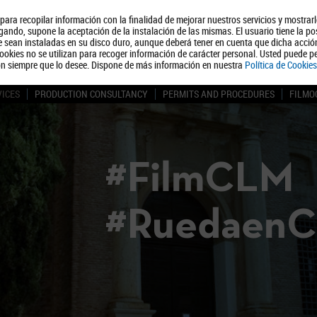
, para recopilar información con la finalidad de mejorar nuestros servicios y mostrar
About us
Tourism
Polít
ando, supone la aceptación de la instalación de las mismas. El usuario tiene la po
ue sean instaladas en su disco duro, aunque deberá tener en cuenta que dicha acci
ookies no se utilizan para recoger información de carácter personal. Usted puede pe
ón siempre que lo desee. Dispone de más información en nuestra
Política de Cookies
VICES
PRODUCTION CONSULTANCY
PERMITS AND PROCEDURES
FILMO
#FilmCLM
#Ruedaen