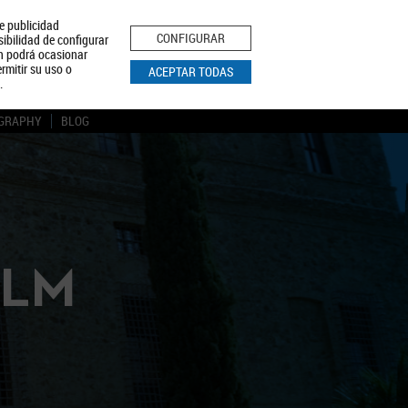
le publicidad
ica de Privacidad
Aviso Legal
Política de Cookies
CONFIGURAR
sibilidad de configurar
ón podrá ocasionar
BUSCAR
rmitir su uso o
ACEPTAR TODAS
.
GRAPHY
BLOG
CLM