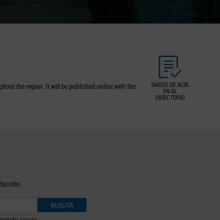
DARSE DE ALTA
out the region. It will be published online with the
EN EL
DIRECTORIO
oducción.
BUSCAR
tenido exacto