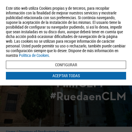
Este sitio web utiliza Cookies propias y de terceros, para recopilar
información con la finalidad de mejorar nuestros servicios y mostrarle
publicidad relacionada con sus preferencias. Si continúa navegando,
supone la aceptación de la instalación de las mismas. El usuario tiene la
posibilidad de configurar su navegador pudiendo, si así lo desea, impedir
que sean instaladas en su disco duro, aunque deberá tener en cuenta que
dicha acción podrá ocasionar dificultades de navegación de la página
About us
Tourism
Política de Privacidad
Aviso Legal
Política de Cookies
web. Las cookies no se utilizan para recoger información de carácter
personal. Usted puede permitir su uso o rechazarlo, también puede cambiar
BUSCAR
su configuración siempre que lo desee. Dispone de más información en
nuestra
Política de Cookies
.
CONFIGURAR
ACEPTAR TODAS
#FilmCLM
#RuedaenCLM
Home
/
Directory of Production Services