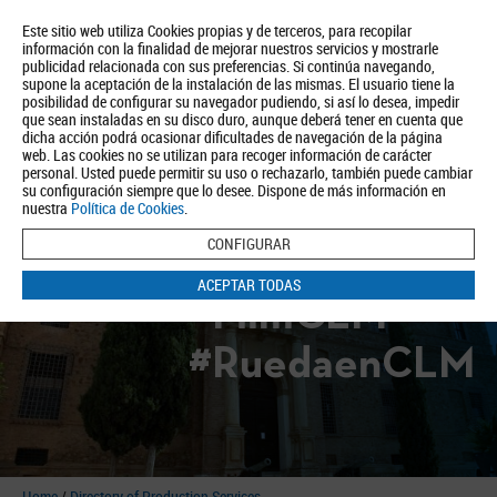
Este sitio web utiliza Cookies propias y de terceros, para recopilar
información con la finalidad de mejorar nuestros servicios y mostrarle
publicidad relacionada con sus preferencias. Si continúa navegando,
supone la aceptación de la instalación de las mismas. El usuario tiene la
posibilidad de configurar su navegador pudiendo, si así lo desea, impedir
que sean instaladas en su disco duro, aunque deberá tener en cuenta que
dicha acción podrá ocasionar dificultades de navegación de la página
About us
Tourism
Política de Privacidad
Aviso Legal
Política de Cookies
web. Las cookies no se utilizan para recoger información de carácter
personal. Usted puede permitir su uso o rechazarlo, también puede cambiar
BUSCAR
su configuración siempre que lo desee. Dispone de más información en
nuestra
Política de Cookies
.
CONFIGURAR
ACEPTAR TODAS
#FilmCLM
#RuedaenCLM
Home
/
Directory of Production Services