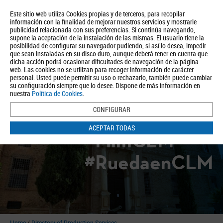
Este sitio web utiliza Cookies propias y de terceros, para recopilar
información con la finalidad de mejorar nuestros servicios y mostrarle
publicidad relacionada con sus preferencias. Si continúa navegando,
supone la aceptación de la instalación de las mismas. El usuario tiene la
posibilidad de configurar su navegador pudiendo, si así lo desea, impedir
que sean instaladas en su disco duro, aunque deberá tener en cuenta que
dicha acción podrá ocasionar dificultades de navegación de la página
About us
Tourism
Política de Privacidad
Aviso Legal
Política de Cookies
web. Las cookies no se utilizan para recoger información de carácter
personal. Usted puede permitir su uso o rechazarlo, también puede cambiar
BUSCAR
su configuración siempre que lo desee. Dispone de más información en
nuestra
Política de Cookies
.
CONFIGURAR
ACEPTAR TODAS
#FilmCLM
#RuedaenCLM
Home
/
Directory of Production Services