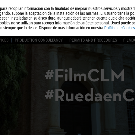
, para recopilar información con la finalidad de mejorar nuestros servicios y mostrar
About us
Tourism
Polít
ando, supone la aceptación de la instalación de las mismas. El usuario tiene la po
ue sean instaladas en su disco duro, aunque deberá tener en cuenta que dicha acci
ookies no se utilizan para recoger información de carácter personal. Usted puede pe
ón siempre que lo desee. Dispone de más información en nuestra
Política de Cookies
VICES
PRODUCTION CONSULTANCY
PERMITS AND PROCEDURES
FILMO
#FilmCLM
#Ruedaen