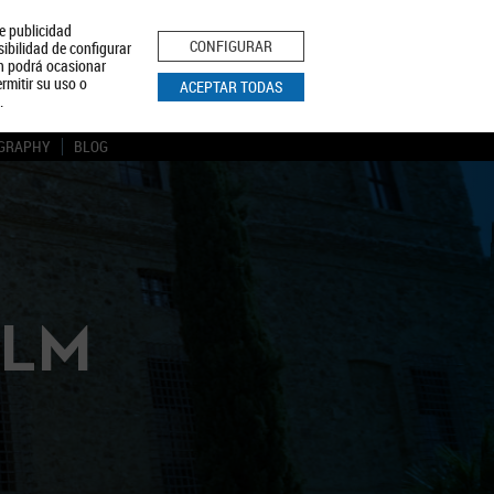
le publicidad
ica de Privacidad
Aviso Legal
Política de Cookies
CONFIGURAR
sibilidad de configurar
ón podrá ocasionar
BUSCAR
rmitir su uso o
ACEPTAR TODAS
.
GRAPHY
BLOG
CLM