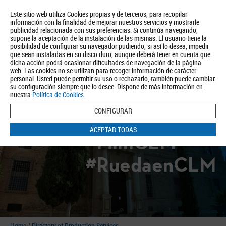
Este sitio web utiliza Cookies propias y de terceros, para recopilar
información con la finalidad de mejorar nuestros servicios y mostrarle
publicidad relacionada con sus preferencias. Si continúa navegando,
supone la aceptación de la instalación de las mismas. El usuario tiene la
posibilidad de configurar su navegador pudiendo, si así lo desea, impedir
que sean instaladas en su disco duro, aunque deberá tener en cuenta que
dicha acción podrá ocasionar dificultades de navegación de la página
About us
Tourism
Política de Privacidad
Aviso Legal
Política de Cookies
web. Las cookies no se utilizan para recoger información de carácter
personal. Usted puede permitir su uso o rechazarlo, también puede cambiar
BUSCAR
su configuración siempre que lo desee. Dispone de más información en
nuestra
Política de Cookies
.
CONFIGURAR
ACEPTAR TODAS
#FilmCLM
#RuedaenCLM
Home
/
Directory of Production Services