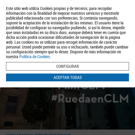
Este sitio web utiliza Cookies propias y de terceros, para recopilar
información con la finalidad de mejorar nuestros servicios y mostrarle
publicidad relacionada con sus preferencias. Si continúa navegando,
supone la aceptación de la instalación de las mismas. El usuario tiene la
posibilidad de configurar su navegador pudiendo, si así lo desea, impedir
que sean instaladas en su disco duro, aunque deberá tener en cuenta que
dicha acción podrá ocasionar dificultades de navegación de la página
About us
Tourism
Política de Privacidad
Aviso Legal
Política de Cookies
web. Las cookies no se utilizan para recoger información de carácter
personal. Usted puede permitir su uso o rechazarlo, también puede cambiar
BUSCAR
su configuración siempre que lo desee. Dispone de más información en
nuestra
Política de Cookies
.
CONFIGURAR
ACEPTAR TODAS
#FilmCLM
#RuedaenCLM
Home
/
Directory of Production Services