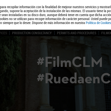
, para recopilar información con la finalidad de mejorar nuestros servicios y mostrar
About us
Tourism
Polít
ando, supone la aceptación de la instalación de las mismas. El usuario tiene la po
ue sean instaladas en su disco duro, aunque deberá tener en cuenta que dicha acci
ookies no se utilizan para recoger información de carácter personal. Usted puede pe
ón siempre que lo desee. Dispone de más información en nuestra
Política de Cookies
VICES
PRODUCTION CONSULTANCY
PERMITS AND PROCEDURES
FILMO
#FilmCLM
#Ruedaen