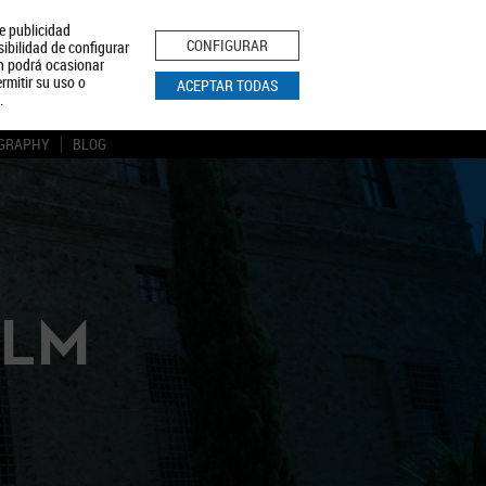
le publicidad
ica de Privacidad
Aviso Legal
Política de Cookies
CONFIGURAR
sibilidad de configurar
ón podrá ocasionar
BUSCAR
rmitir su uso o
ACEPTAR TODAS
.
GRAPHY
BLOG
CLM