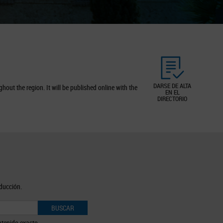
DARSE DE ALTA
out the region. It will be published online with the
EN EL
DIRECTORIO
oducción.
BUSCAR
tenido exacto