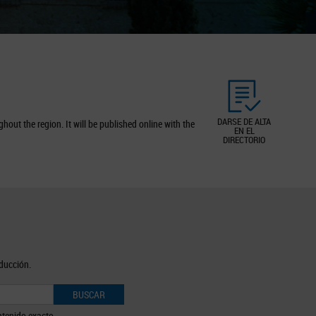
DARSE DE ALTA
out the region. It will be published online with the
EN EL
DIRECTORIO
oducción.
BUSCAR
tenido exacto