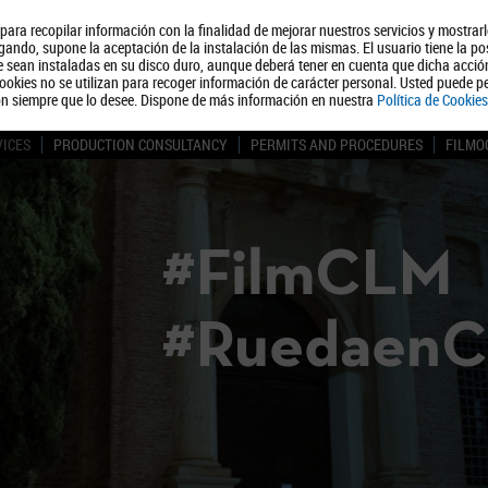
, para recopilar información con la finalidad de mejorar nuestros servicios y mostrar
About us
Tourism
Polít
ando, supone la aceptación de la instalación de las mismas. El usuario tiene la po
ue sean instaladas en su disco duro, aunque deberá tener en cuenta que dicha acci
ookies no se utilizan para recoger información de carácter personal. Usted puede pe
ón siempre que lo desee. Dispone de más información en nuestra
Política de Cookies
VICES
PRODUCTION CONSULTANCY
PERMITS AND PROCEDURES
FILMO
#FilmCLM
#Ruedaen