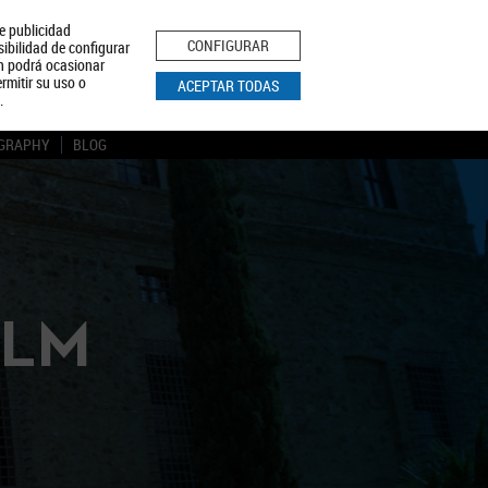
le publicidad
ica de Privacidad
Aviso Legal
Política de Cookies
CONFIGURAR
sibilidad de configurar
ón podrá ocasionar
BUSCAR
rmitir su uso o
ACEPTAR TODAS
.
GRAPHY
BLOG
CLM