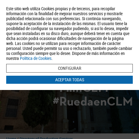
Este sitio web utiliza Cookies propias y de terceros, para recopilar
información con la finalidad de mejorar nuestros servicios y mostrarle
publicidad relacionada con sus preferencias. Si continúa navegando,
supone la aceptación de la instalación de las mismas. El usuario tiene la
posibilidad de configurar su navegador pudiendo, si así lo desea, impedir
que sean instaladas en su disco duro, aunque deberá tener en cuenta que
dicha acción podrá ocasionar dificultades de navegación de la página
About us
Tourism
Política de Privacidad
Aviso Legal
Política de Cookies
web. Las cookies no se utilizan para recoger información de carácter
personal. Usted puede permitir su uso o rechazarlo, también puede cambiar
BUSCAR
su configuración siempre que lo desee. Dispone de más información en
nuestra
Política de Cookies
.
CONFIGURAR
ACEPTAR TODAS
#FilmCLM
#RuedaenCLM
Home
/
Directory of Production Services