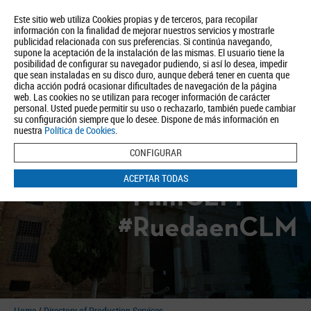
Este sitio web utiliza Cookies propias y de terceros, para recopilar
información con la finalidad de mejorar nuestros servicios y mostrarle
publicidad relacionada con sus preferencias. Si continúa navegando,
supone la aceptación de la instalación de las mismas. El usuario tiene la
posibilidad de configurar su navegador pudiendo, si así lo desea, impedir
que sean instaladas en su disco duro, aunque deberá tener en cuenta que
dicha acción podrá ocasionar dificultades de navegación de la página
About us
Tourism
Política de Privacidad
Aviso Legal
Política de Cookies
web. Las cookies no se utilizan para recoger información de carácter
personal. Usted puede permitir su uso o rechazarlo, también puede cambiar
BUSCAR
su configuración siempre que lo desee. Dispone de más información en
nuestra
Política de Cookies
.
CONFIGURAR
ACEPTAR TODAS
#FilmCLM
#RuedaenCLM
Home
/
Directory of Production Services