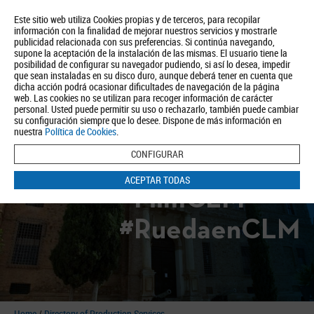
Este sitio web utiliza Cookies propias y de terceros, para recopilar
información con la finalidad de mejorar nuestros servicios y mostrarle
publicidad relacionada con sus preferencias. Si continúa navegando,
supone la aceptación de la instalación de las mismas. El usuario tiene la
posibilidad de configurar su navegador pudiendo, si así lo desea, impedir
que sean instaladas en su disco duro, aunque deberá tener en cuenta que
dicha acción podrá ocasionar dificultades de navegación de la página
About us
Tourism
Política de Privacidad
Aviso Legal
Política de Cookies
web. Las cookies no se utilizan para recoger información de carácter
personal. Usted puede permitir su uso o rechazarlo, también puede cambiar
BUSCAR
su configuración siempre que lo desee. Dispone de más información en
nuestra
Política de Cookies
.
CONFIGURAR
ACEPTAR TODAS
#FilmCLM
#RuedaenCLM
Home
/
Directory of Production Services