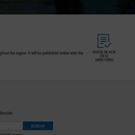
DARSE DE ALTA
out the region. It will be published online with the
EN EL
DIRECTORIO
oducción.
BUSCAR
tenido exacto