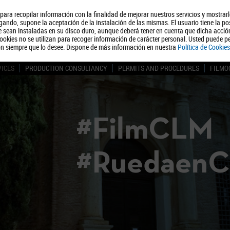
, para recopilar información con la finalidad de mejorar nuestros servicios y mostrar
About us
Tourism
Polít
ando, supone la aceptación de la instalación de las mismas. El usuario tiene la po
ue sean instaladas en su disco duro, aunque deberá tener en cuenta que dicha acci
ookies no se utilizan para recoger información de carácter personal. Usted puede pe
ón siempre que lo desee. Dispone de más información en nuestra
Política de Cookies
VICES
PRODUCTION CONSULTANCY
PERMITS AND PROCEDURES
FILMO
#FilmCLM
#Ruedaen