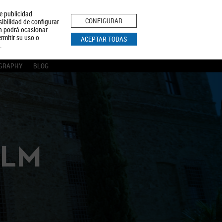
le publicidad
ica de Privacidad
Aviso Legal
Política de Cookies
CONFIGURAR
sibilidad de configurar
ón podrá ocasionar
BUSCAR
rmitir su uso o
ACEPTAR TODAS
.
GRAPHY
BLOG
CLM