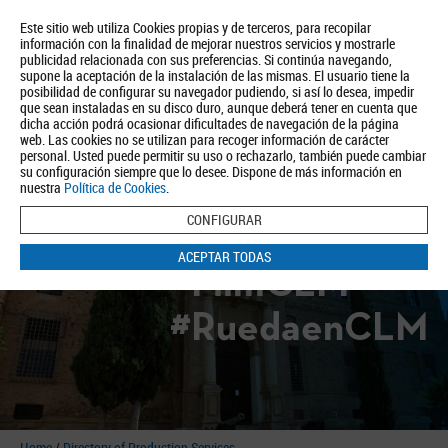
Este sitio web utiliza Cookies propias y de terceros, para recopilar
información con la finalidad de mejorar nuestros servicios y mostrarle
publicidad relacionada con sus preferencias. Si continúa navegando,
supone la aceptación de la instalación de las mismas. El usuario tiene la
posibilidad de configurar su navegador pudiendo, si así lo desea, impedir
que sean instaladas en su disco duro, aunque deberá tener en cuenta que
dicha acción podrá ocasionar dificultades de navegación de la página
About us
Tourism
Política de Privacidad
Aviso Legal
Política de Cookies
web. Las cookies no se utilizan para recoger información de carácter
personal. Usted puede permitir su uso o rechazarlo, también puede cambiar
BUSCAR
su configuración siempre que lo desee. Dispone de más información en
nuestra
Política de Cookies
.
CONFIGURAR
ACEPTAR TODAS
#FilmCLM
#RuedaenCLM
Home
/
Directory of Production Services