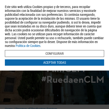
Este sitio web utiliza Cookies propias y de terceros, para recopilar
información con la finalidad de mejorar nuestros servicios y mostrarle
publicidad relacionada con sus preferencias. Si continúa navegando,
supone la aceptación de la instalación de las mismas. El usuario tiene la
posibilidad de configurar su navegador pudiendo, si así lo desea, impedir
que sean instaladas en su disco duro, aunque deberá tener en cuenta que
dicha acción podrá ocasionar dificultades de navegación de la página
About us
Tourism
Política de Privacidad
Aviso Legal
Política de Cookies
web. Las cookies no se utilizan para recoger información de carácter
personal. Usted puede permitir su uso o rechazarlo, también puede cambiar
BUSCAR
su configuración siempre que lo desee. Dispone de más información en
nuestra
Política de Cookies
.
CONFIGURAR
ACEPTAR TODAS
#FilmCLM
#RuedaenCLM
Home
/
Directory of Production Services