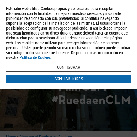
Este sitio web utiliza Cookies propias y de terceros, para recopilar
información con la finalidad de mejorar nuestros servicios y mostrarle
publicidad relacionada con sus preferencias. Si continúa navegando,
supone la aceptación de la instalación de las mismas. El usuario tiene la
posibilidad de configurar su navegador pudiendo, si así lo desea, impedir
que sean instaladas en su disco duro, aunque deberá tener en cuenta que
dicha acción podrá ocasionar dificultades de navegación de la página
About us
Tourism
Política de Privacidad
Aviso Legal
Política de Cookies
web. Las cookies no se utilizan para recoger información de carácter
personal. Usted puede permitir su uso o rechazarlo, también puede cambiar
BUSCAR
su configuración siempre que lo desee. Dispone de más información en
nuestra
Política de Cookies
.
CONFIGURAR
ACEPTAR TODAS
#FilmCLM
#RuedaenCLM
Home
/
Directory of Production Services