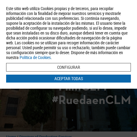
Este sitio web utiliza Cookies propias y de terceros, para recopilar
información con la finalidad de mejorar nuestros servicios y mostrarle
publicidad relacionada con sus preferencias. Si continúa navegando,
supone la aceptación de la instalación de las mismas. El usuario tiene la
posibilidad de configurar su navegador pudiendo, si así lo desea, impedir
que sean instaladas en su disco duro, aunque deberá tener en cuenta que
dicha acción podrá ocasionar dificultades de navegación de la página
About us
Tourism
Política de Privacidad
Aviso Legal
Política de Cookies
web. Las cookies no se utilizan para recoger información de carácter
personal. Usted puede permitir su uso o rechazarlo, también puede cambiar
BUSCAR
su configuración siempre que lo desee. Dispone de más información en
nuestra
Política de Cookies
.
CONFIGURAR
ACEPTAR TODAS
#FilmCLM
#RuedaenCLM
Home
/
Directory of Production Services